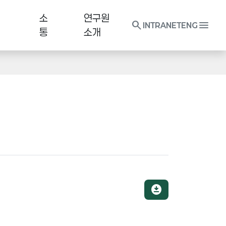
소
연구원
search
menu
INTRANET
ENG
통
소개
download_for_offline