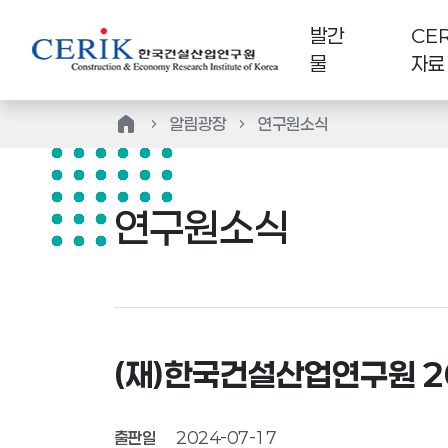
발간
CER
물
자료
home
알림광장
연구원소식
연구원소식
(재)한국건설산업연구원 2
출판일
2024-07-17