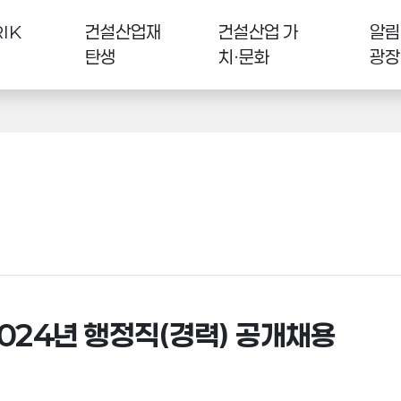
IK
건설산업재
건설산업 가
알림
탄생
치·문화
광장
024년 행정직(경력) 공개채용