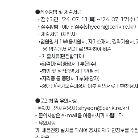
●접수방법 및 제출서류
- 접수기간 : ′24. 07. 11(목) ~ ′24. 07. 17
- 접수방법 : 이메일접수(shyeon@cerik.re.kr)
- 제출서류 (지원시)
▪입원원서 1부(응시원서, 자기소개서, 경력기술서,
※ 입원원서 PDF로 변환하여 제출
- 제출서류(면접합격자)
▪경력(재직)증명서 1부(필수)
▪학위 및 성적증명서 1부(필수)
▪자격증 등 증명서 1부(해당자)
▪장애인/국가보훈대상자 여부 확인서류 1부(해당자
●문의처 및 유의사항
-문의처 : 인사담당자( shyeon@cerik.re.kr)
- 문의사항은 e-mail을 이용하시기 바랍니다.
- 유의사항
가. 채용전형 실시를 위하여 응시자의 개인정보를 수집
수 있음