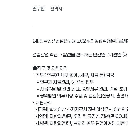
연구원
관리자
(재)한국건설산업연구원 2024년 행정직(경력) 공개
건설산업 혁신과 발전을 선도하는 민간연구기관인 (
●직무 및 지원자격
- 직무 : 연구원 재무(회계, 세무, 자금 등) 담당
▪ 연구원 자금관리, 예·결산 업무
▪ 자금출납 및 관리(전표, 증빙서류 관리, 출납, 회계
▪ 공익법인 의무사항 수행 및 점검(결산공시, 출연재산
- 지원자격
▪[경력] 학사이상 소지자로서 3년 이상 7년 이하의
▪[연령] 제한없음(단, 우리 원 규정상 정년(만 60세
▪[성별] 제한없음(단, 남자의 경우 임용예정일 기준 