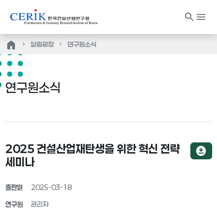
search
menu
home
알림광장
연구원소식
연구원소식
2025 건설산업재탄생을 위한 혁신 전략
download_for_offline
세미나
출판일
2025-03-18
연구원
관리자