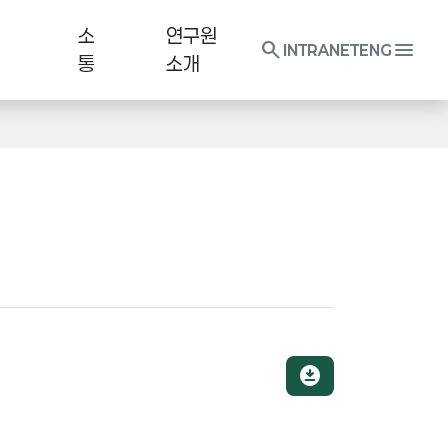
소
연구원
search
menu
INTRANET
ENG
통
소개
download_for_offline