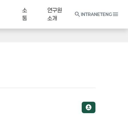
소
연구원
search
menu
INTRANET
ENG
통
소개
download_for_offline