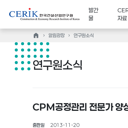
발간
CER
물
자료
home
알림광장
연구원소식
연구원소식
CPM공정관리 전문가 양
출판일
2013-11-20