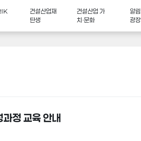
IK
건설산업재
건설산업 가
알림
탄생
치·문화
광장
성과정 교육 안내