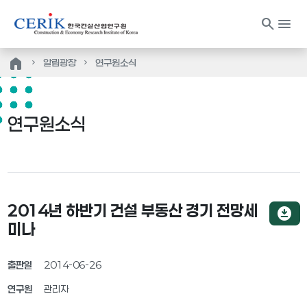
search
menu
home
알림광장
연구원소식
연구원소식
2014년 하반기 건설 부동산 경기 전망세
download_for_offline
미나
출판일
2014-06-26
연구원
관리자