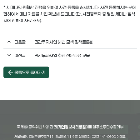
* 세미나의 원활한 진행을 위하여 사전 등록을 실시합니다. 사전 등록하시는 분에
한하여 세미나 자료를 사전 확보해 드립니다(단, 사전등록자 중 당일 세미나 참석
자에 한하여 자료 배포).
다음글
민간투자사업 해법 모색 정책토론회
이전글
민간투자사업 추진 전문과정 교육
arrow_back
목록으로 돌아가기
국세청(공익위반사항 관리)
개인정보처리방침
이메일주소무단수집거부
서울특별시 강남구 언주로 711 (건설회관 11,9층) 문의전화: 02)3441-0600 이메일: