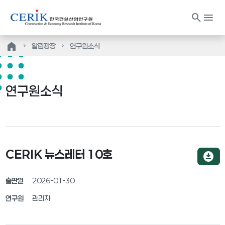
search
menu
home
알림광장
연구원소식
연구원소식
CERIK 뉴스레터 10호
download_for_offline
출판일
2026-01-30
연구원
관리자