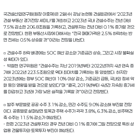
국건설산업연구원(원장 이충재)은 2일(수) 강남 논현동 건설회관에서 ‘2023년
건설·부동산 경기전망 세미나’를 개최하고 2023년 국내 건설수주는 전년 대비
7.5% 감소한 206.8조원을 기록하고, 건설투자는 전년 대비 0.1% 증가할 것으
로 전망했다. 한편 부동산시장에 대해서는 “전국 매매가격은 2.5% 하락하는 반
면 전세는 0.5% 상승할 것”이라는 전망을 내놨다.
□ 건설수주 하락 배경에는 SOC 예산 감소와 기준금리 상승, 그리고 시장 불확실
성 확대가 있다.
- 박철한 연구위원은 “건설수주는 지난 2019년부터 2022년까지 4년 연속 증
가해 2022년 223.5조원으로 역대 최대치를 기록하는 등 양호했다. 하지만
2023년에는 정부 SOC 예산이 10% 이상 감소, 기준금리 급등, 국내외 정세 악
화 등의 영향을 받을 것으로 보인다”며 “결국, 2019년부터 4년간 지속된 증가세
를 마감하고 3년래 가장 낮은 실적을 기록할 것”이라고 전망했다.
□ 발주 부문별로 공공 수주 3.1% 감소, 민간 수주도 9.0% 감소해 부진할 전망
이다. 공종별로 살펴보면 토목과 주택 수주가 각각 3.8%, 6.3% 감소, 비주택건
축 수주는 11.5% 감소가 예상된다.
- 한편 2023년 건설투자의 경우 전년 대비 0.1% 증가에 그칠 전망으로 특히 상
업용 건물투자와 토목투자 부진이 예상된다.