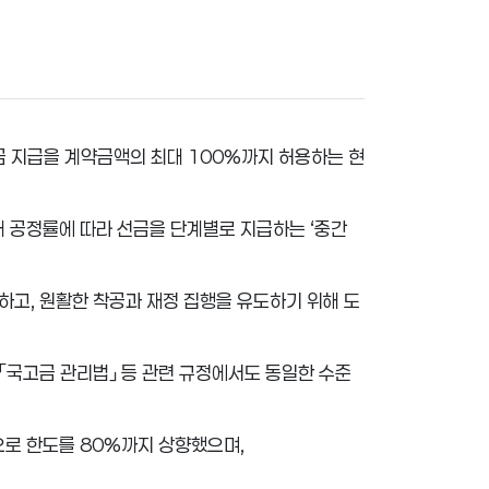
금 지급을 계약금액의 최대
100%
까지 허용하는 현
위해 공정률에 따라 선금을 단계별로 지급하는
‘
중간
화하고
,
원활한 착공과 재정 집행을 유도하기 위해 도
「
국고금 관리법
」
등 관련 규정에서도 동일한 수준
으로 한도를
80%
까지 상향했으며
,