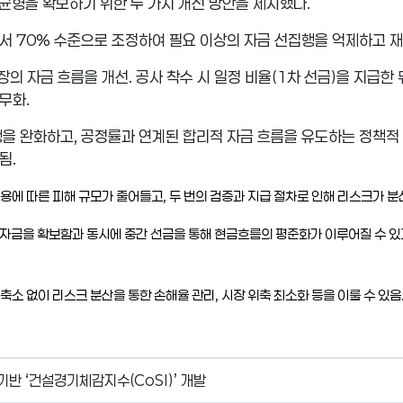
균형을 확보하기 위한 두 가지 개선 방안을 제시했다
.
에서
70%
수준으로 조정하여 필요 이상의 자금 선집행을 억제하고 재
장의 자금 흐름을 개선
.
공사 착수 시 일정 비율
(1
차 선금
)
을 지급한 
의무화
.
행을 완화하고
,
공정률과 연계된 합리적 자금 흐름을 유도하는 정책적
측됨
.
유용에 따른 피해 규모가 줄어들고
,
두 번의 검증과 지급 절차로 인해 리스크가 
 자금을 확보함과 동시에 중간 선금을 통해 현금흐름의 평준화가 이루어질 수 있
 축소 없이 리스크 분산을 통한 손해율 관리
,
시장 위축 최소화 등을 이룰 수 있음
반 ‘건설경기체감지수(CoSI)’ 개발