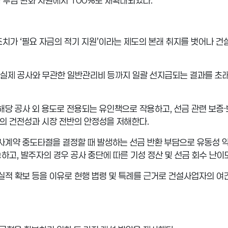
금 부담 완화 차원에서
100%
로 재확대되었다
.
조치가
‘
필요 자금의 적기 지원
’
이라는 제도의 본래 취지를 벗어나 건
실제 공사와 무관한 일반관리비 등까지 일괄 선지급되는 결과를 초
해당 공사 외 용도로 전용되는 유인책으로 작용하고
,
선금 관련 보증
·
행의 건전성과 시장 전반의 안정성을 저해한다
.
계약 중도타절을 결정할 때 발생하는 선금 반환 부담으로 유동성 
승하고
,
발주자의 경우 공사 중단에 따른 기성 정산 및 선금 회수 난
실적 확보 등을 이유로 현행 법령 및 특례를 근거로 건설사업자의 여