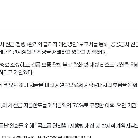
사 선금 집행

관리의 합리적 개선방안
’
보고서를 통해
,
공공공사 선
벗어나 건설시장의 안전성을 저해하고 있다고 지적하며
,
0%
로 조정하고
,
선금 보증 관련 부담 완화 및 재정 리스크 분산을 
요하다고 제안했다
.
에 필요한 초기 자금을 미리 지원함으로써 계약상대자의 부담을 완
령
」
에서 선금 지급한도를 계약금액의
70%
로 규정한 이후
,
오랜 기간
자금난 완화를 위해
「
국고금 관리법
」
시행령 개정 및 한시적 계약지침