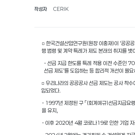
작성자
CERIK
□
한국건설산업연구원
(
원장 이충재
)
이
‘
공공공
행 법령 및 계약 특례가 제도 본래의 취지를 
-
선금 지급 한도를 특례 적용 이전 수준인
7
선금 제도
’
를 도입하는 등 합리적 개선이 필
□
우리나라의 공공공사 선금 제도는 공사 착수
입되었다
.
- 1997
년 제정된 구
「
(
회계예규
)
선금지급요
을 유지
,
-
이후
2020
년
4
월 코로나
19
로 인한 기업 