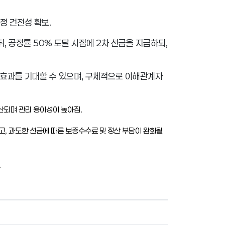
정 건전성 확보
.
뒤
,
공정률
50%
도달 시점에
2
차 선금을 지급하되
,
 효과를 기대할 수 있으며
,
구체적으로 이해관계자
분산되며 관리 용이성이 높아짐
.
고
,
과도한 선금에 따른 보증수수료 및 정산 부담이 완화될
.