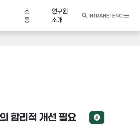
소
연구원
search
menu
INTRANET
ENG
통
소개
리의 합리적 개선 필요
download_for_offline