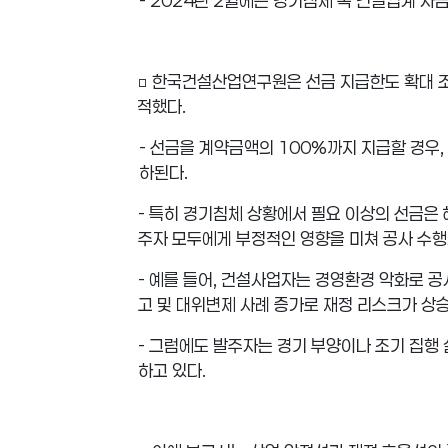
- 2024
년
2
월에는 경기침체 속 건설업계 자
□
한국건설산업연구원은 선금 지급한도 확대 
적했다
.
-
선금을 계약금액의
100%
까지 지급할 경우
,
하된다
.
-
특히 경기침체 상황에서 필요 이상의 선금은 
주자 모두에게 부정적인 영향을 미쳐 공사 수
-
예를 들어
,
건설사업자는 경영환경 악화로 공사
고 및 대위변제 사례 증가로 재정 리스크가 상
-
그럼에도 발주자는 경기 부양이나 조기 집행 
하고 있다
.