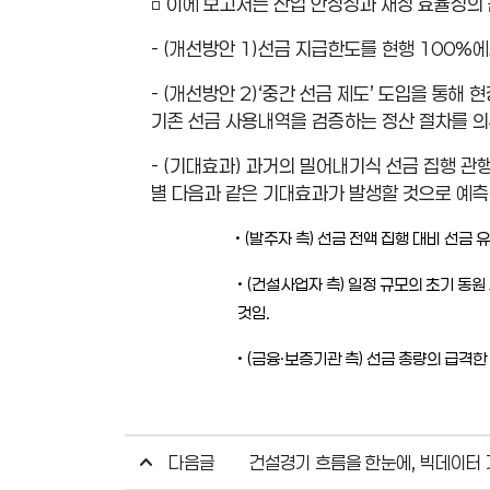
□
이에 보고서는 산업 안정성과 재정 효율성의 
-
(
개선방안
1)
선금 지급한도를 현행
100%
-
(
개선방안
2)
‘
중간 선금 제도
’
도입을 통해 현
기존 선금 사용내역을 검증하는 정산 절차를 
-
(
기대효과
)
과거의 밀어내기식 선금 집행 관
별 다음과 같은 기대효과가 발생할 것으로 예
•
(
발주자 측
)
선금 전액 집행 대비 선금 
•
(
건설사업자 측
)
일정 규모의 초기 동원
것임
.
•
(
금융
·
보증기관 측
)
선금 총량의 급격한
다음글
건설경기 흐름을 한눈에, 빅데이터 기