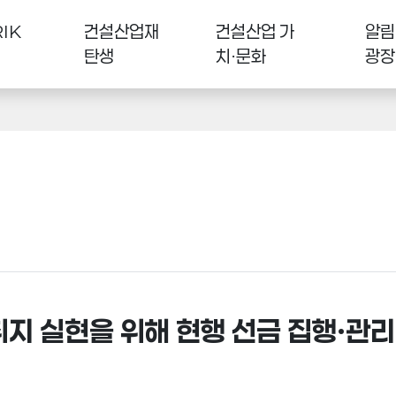
IK
건설산업재
건설산업 가
알림
탄생
치·문화
광장
취지 실현을 위해 현행 선금 집행·관