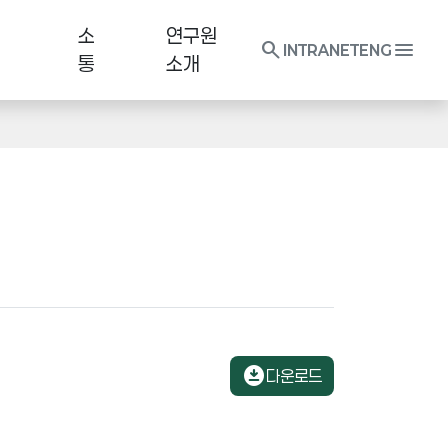
소
연구원
search
menu
INTRANET
ENG
통
소개
download_for_offline
다운로드