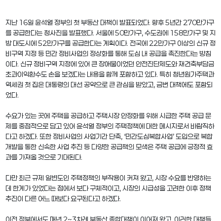
지난 16일 윤석열 정부의 첫 부동산 대책이 발표되었다. 향후 5년간 270만가구
를 공급한다는 청사진을 발표했다. 서울에 50만가구, 수도권에 158만가구 및 지
방 대도시에 52만가구를 공급한다는 계획이다. 전국에 22만가구 이상의 신규 정
비구역 지정 등 민간 정비사업의 정상화를 통해 도심 내 공급을 촉진한다는 방침
이다. 신규 정비구역 지정에 있어 큰 장애물이었던 안전진단제도와 재건축부담금
초과이익환수도 손을 보겠다는 내용을 함께 포함하고 있다. 특히 청년원가주택과
역세권 첫 집은 대통령의 대선 공약으로 큰 관심을 받았고, 금번 대책에도 포함되
었다.
수요가 있는 곳에 주택을 공급하고 주택시장 안정화를 위해 시급한 주택 공급 문
제를 중점적으로 담고 있어 윤석열 정부의 주택정책에 대한 메시지로서 바람직하
다고 하겠다. 또한 정비사업의 사업기간 단축, ‘민간도심복합사업’ 도입으로 복합
개발을 통한 신속한 사업 추진 등 다양한 공급책의 모색은 주택 공급에 긍정적 효
과를 가져올 것으로 기대된다.
다만 최근 규제 일변도인 주택정책의 부작용이 커져 왔고, 시장 수요를 반영하는
데 한계가 있었다는 점에서 보다 구체적이고, 시장의 시급성을 고려한 이후 정책
추진이 다른 어느 때보다 요구된다고 하겠다.
이전 정부에서도 매년 2~3차례 부동산 종합대책이 이어져 왔고, 이러한 대책들