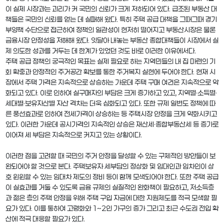
이 실제 시장과는 괴리가 커 국민의 신뢰가 크게 저하되어 있다. 급조된 부동산 대
책들은 국민의 신뢰를 얻는 데 실패해 왔다. 특히 주택 공급 대책을 그때그때 경기
부양책 수단으로 접근하여 정책의 일관성이 현저히 떨어지고 부동산시장은 물론
금융시장 안정성을 저해해 왔다. 잇달아 내놓는 부동산 종합대책들이 시장에서 실
제 의도한 성과를 거두는 데 한계가 있었던 것도 바로 이러한 이유에서다.
주택 공급 정책의 궁극적인 목표는 실제 필요로 하는 지역민들의 내 집 마련의 기
회 확충과 안정적인 주거공간 확보를 통한 주거복지 실현에 두어야 한다. 현재 시
장에서 주택 가격은 지속적으로 상승하는 가운데 주택 구매 여건은 지속적으로 악
화되고 있다. 이로 인하여 실구매자의 부담은 크게 증가하고 있고, 지역별·소득별·
세대별·보유자산별 자산 격차는 더욱 심화되고 있다. 또한 규제 일변도 정책에 따
른 풍선효과로 인하여 전세가격이 상승하는 등 주택시장 안정을 크게 악화시키고
있다. 이러한 가운데 공시가격의 지속적인 상승은 재산세·종합부동산세 등 증가로
이어져 세 부담은 지속적으로 커지고 있는 상황이다.
이러한 점을 고려할 때 국민의 주거 안정을 달성할 수 있는 구체적인 방안들이 보
완되어야 할 것으로 본다. 주택보유자 세부담의 정상화 및 임대인과 임차인이 상
호 윈윈할 수 있는 임대차 제도의 정비 등이 함께 모색되어야 한다. 또한 주택 공급
이 실효과를 거둘 수 있도록 금융 규제의 실질적인 완화책이 필요하고, 저소득층
과 젊은 층의 주택 안정을 위해 주택 구입 자금에 대한 지원제도를 적극 모색할 필
요가 있다. 이를 통하여 고령화와 1~2인 가구의 증가 그리고 최근 수도권 전입 확
산에 적극 대응할 필요가 있다.