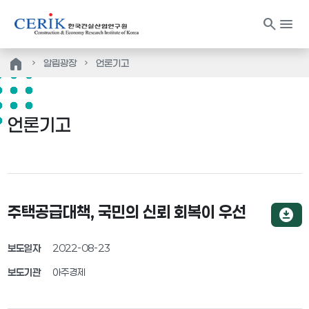
search
menu
home
알림광장
언론기고
언론기고
주택공급대책, 국민의 신뢰 회복이 우선
download_for_offline
보도일자
2022-08-23
보도기관
아주경제