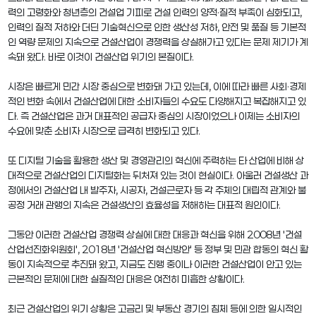
력의 고령화와 청년층의 건설업 기피로 건설 인력의 양적·질적 부족이 심화되고,
인력의 질적 저하와 더딘 기술혁신으로 인한 생산성 저하, 안전 및 품질 등 기본적
인 역량 문제의 지속으로 건설산업이 경쟁력을 상실해가고 있다는 문제 제기가 계
속돼 왔다. 바로 이것이 건설산업 위기의 본질이다.
시장은 빠르게 민간 시장 중심으로 변화돼 가고 있는데, 이에 따라 빠른 사회·경제
적인 변화 속에서 건설산업에 대한 소비자들의 수요도 다양해지고 복잡해지고 있
다. 즉 건설산업은 과거 대표적인 공급자 중심의 시장이었으나 이제는 소비자의
수요에 맞춘 소비자 시장으로 급격히 변화되고 있다.
또 디지털 기술을 활용한 생산 및 경영관리의 혁신에 주력하는 타 산업에 비해 상
대적으로 건설산업의 디지털화는 뒤처져 있는 것이 현실이다. 아울러 건설생산 과
정에서의 건설산업 내 발주자, 시공자, 건설근로자 등 각 주체의 대립적 관계와 불
공정 거래 관행의 지속은 건설생산의 효율성을 저해하는 대표적 원인이다.
그동안 이러한 건설산업 경쟁력 상실에 대한 대응과 혁신을 위해 2008년 '건설
산업선진화위원회', 2018년 '건설산업 혁신방안' 등 정부 및 민관 합동의 혁신 활
동이 지속적으로 추진돼 왔고, 지금도 진행 중이나 이러한 건설산업이 안고 있는
근본적인 문제에 대한 실질적인 대응은 여전히 미흡한 상황이다.
최근 건설산업의 위기 상황은 고금리 및 부동산 경기의 침체 등에 의한 일시적인