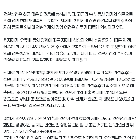
건설산업은 최근 많은 어려움에 봉착해 있다. 고금리 속 부동산 경기의 위축으로
건설 경기 침체가 계속되는 가운데 자재비 및 인건비 상승과 건설사업의 수익성
저하 등으로 인하여 건설업계의 경영 여건은 하루가 다르게 악화되고 있다.
원자재가, 유류비 등의 영향에 따른 자재비 상승과 인력 수요 증가에 따른 인건비
상승이 한동안 계속되면서 높은 수준에서 고착화되는 양상을 보이고 있으며, 이로
인해 건설생산의 비용이 급격히 상승하고 있다. 이에 따라 건설기업의 수익성과
안정성 지표들이 모두 악화되는 양상을 보이고 있다.
실제로 한국건설산업연구원의 하반기 건설경기전망에 따르면 올해 건설수주는
전년 대비 17.4%나 감소했던 2023년에 비해서도 10.4% 감소된 170조원을
기록할 것으로 보여 2022년 대비 60조원 가까이 건설수주가 감소할 것으로 예
측된다. 또 2017년 6%대를 보이던 건설기업의 매출액 대비 영업이익률은
2022년 4%대 초반으로 떨어졌으며, 아직 집계가 완료되지 않았으나 2023년
은 더욱 하락한 것으로 판단되고 있다.
이렇게 건설시장의 급격한 위축과 건설사업의 효율성 저하, 그리고 건설업계의 악
화되는 경영여건 등 제반 건설산업 상황을 고려할 때 최근 제기되는 '건설산업 위
기'는 당분간 계속될 가능성이 크다.
그러나 건설산업의 위기는 이전부터 지속적으로 제기돼 왔다. 오래전부터 건설 인