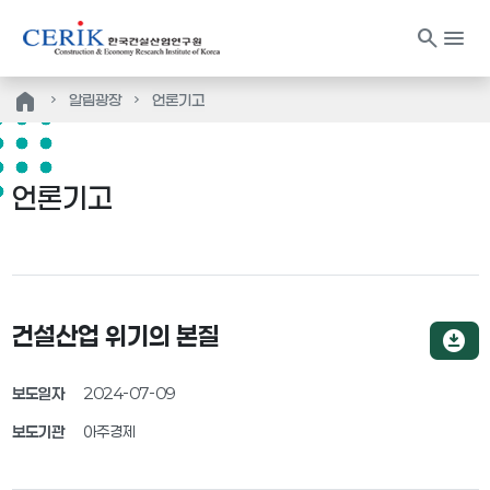
search
menu
home
알림광장
언론기고
언론기고
건설산업 위기의 본질
download_for_offline
보도일자
2024-07-09
보도기관
아주경제