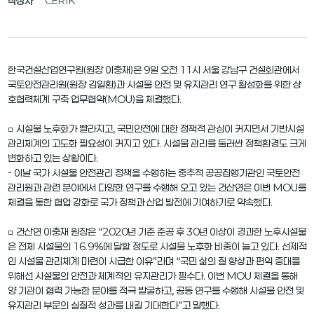
작성자
CERIK
한국건설산업연구원(원장 이충재)은 9일 오전 11시 서울 강남구 건설회관에서
국토안전관리원(원장 김일환)과 시설물 안전 및 유지관리 연구 활성화를 위한 상
호협력체계 구축 업무협약(MOU)을 체결했다.
□ 시설물 노후화가 빨라지고, 국민안전에 대한 정책적 관심이 커지면서 기반시설
관리체계의 고도화 필요성이 커지고 있다. 시설물 관리를 둘러싼 정책환경도 크게
변화하고 있는 상황이다.
- 이날 국가 시설물 안전관리 정책을 수행하는 중추적 공공집행기관인 국토안전
관리원과 관련 분야에서 다양한 연구를 수행해 오고 있는 건산연은 이번 MOU를
체결을 통한 협업 강화로 국가 정책과 산업 발전에 기여하기로 약속했다.
□ 건산연 이충재 원장은 “2020년 기준 준공 후 30년 이상이 경과한 노후시설물
은 전체 시설물의 16.9%에 달할 정도로 시설물 노후화 비중이 늘고 있다. 선제적
인 시설물 관리체계 마련이 시급한 이유”라며 “국민 삶의 질 향상과 편익 증대를
위해선 시설물의 안전과 체계적인 유지관리가 필수다. 이번 MOU 체결을 통해
양 기관이 협력 가능한 분야를 적극 발굴하고, 공동 연구를 수행해 시설물 안전 및
유지관리 부문의 실질적 성과를 내길 기대한다”고 말했다.