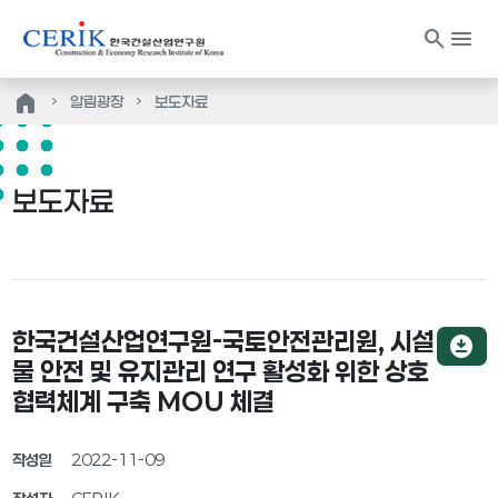
search
menu
home
알림광장
보도자료
보도자료
한국건설산업연구원-국토안전관리원, 시설
download_for_offline
물 안전 및 유지관리 연구 활성화 위한 상호
협력체계 구축 MOU 체결
작성일
2022-11-09