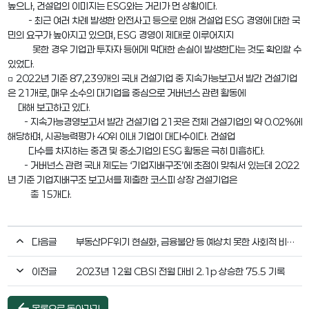
높으나, 건설업의 이미지는 ESG와는 거리가 먼 상황이다.
- 최근 여러 차례 발생한 안전사고 등으로 인해 건설업 ESG 경영에 대한 국
민의 요구가 높아지고 있으며, ESG 경영이 제대로 이루어지지
못한 경우 기업과 투자자 등에게 막대한 손실이 발생한다는 것도 확인할 수
있었다.
□ 2022년 기준 87,239개의 국내 건설기업 중 지속가능보고서 발간 건설기업
은 21개로, 매우 소수의 대기업을 중심으로 거버넌스 관련 활동에
대해 보고하고 있다.
- 지속가능경영보고서 발간 건설기업 21곳은 전체 건설기업의 약 0.02%에
해당하며, 시공능력평가 40위 이내 기업이 대다수이다. 건설업
다수를 차지하는 중견 및 중소기업의 ESG 활동은 극히 미흡하다.
- 거버넌스 관련 국내 제도는 ‘기업지배구조’에 초점이 맞춰서 있는데 2022
년 기준 기업지배구조 보고서를 제출한 코스피 상장 건설기업은
총 15개다.
다음글
부동산PF위기 현실화, 금융불안 등 예상치 못한 사회적 비용 최소화에 초점 맞춰야
이전글
2023년 12월 CBSI 전월 대비 2.1p 상승한 75.5 기록
arrow_back
목록으로 돌아가기