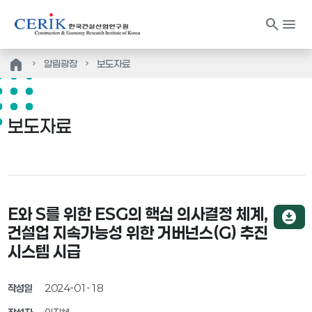
search
menu
home
알림광장
보도자료
보도자료
E와 S를 위한 ESG의 핵심 의사결정 체계,
download_for_offline
건설업 지속가능성 위한 거버넌스(G) 추진
시스템 시급
작성일
2024-01-18