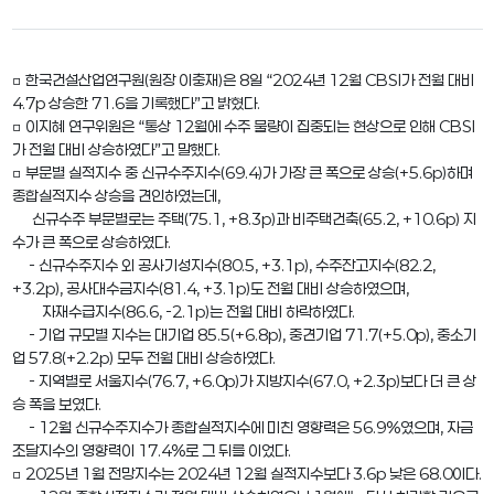
□ 한국건설산업연구원(원장 이충재)은 8일 “2024년 12월 CBSI가 전월 대비
4.7p 상승한 71.6을 기록했다”고 밝혔다.
□ 이지혜 연구위원은 “통상 12월에 수주 물량이 집중되는 현상으로 인해 CBSI
가 전월 대비 상승하였다”고 말했다.
□ 부문별 실적지수 중 신규수주지수(69.4)가 가장 큰 폭으로 상승(+5.6p)하며
종합실적지수 상승을 견인하였는데,
신규수주 부문별로는 주택(75.1, +8.3p)과 비주택건축(65.2, +10.6p) 지
수가 큰 폭으로 상승하였다.
- 신규수주지수 외 공사기성지수(80.5, +3.1p), 수주잔고지수(82.2,
+3.2p), 공사대수금지수(81.4, +3.1p)도 전월 대비 상승하였으며,
자재수급지수(86.6, -2.1p)는 전월 대비 하락하였다.
- 기업 규모별 지수는 대기업 85.5(+6.8p), 중견기업 71.7(+5.0p), 중소기
업 57.8(+2.2p) 모두 전월 대비 상승하였다.
- 지역별로 서울지수(76.7, +6.0p)가 지방지수(67.0, +2.3p)보다 더 큰 상
승 폭을 보였다.
- 12월 신규수주지수가 종합실적지수에 미친 영향력은 56.9%였으며, 자금
조달지수의 영향력이 17.4%로 그 뒤를 이었다.
□ 2025년 1월 전망지수는 2024년 12월 실적지수보다 3.6p 낮은 68.0이다.