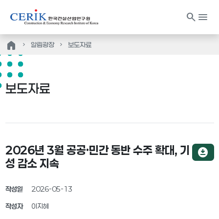
search
menu
home
알림광장
보도자료
보도자료
2026년 3월 공공·민간 동반 수주 확대, 기
download_for_offline
성 감소 지속
작성일
2026-05-13
작성자
이지혜