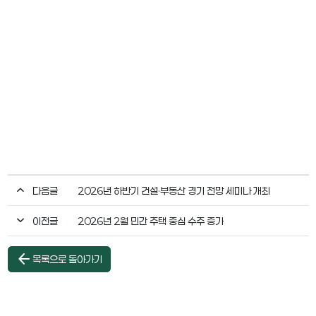
다음글
2026년 하반기 건설·부동산 경기 전망 세미나 개최
이전글
2026년 2월 민간 주택 중심 수주 증가
arrow_back
목록으로 돌아가기