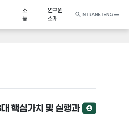
소
연구원
search
menu
INTRANET
ENG
통
소개
8대 핵심가치 및 실행과
download_for_offline