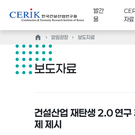
발간
CER
물
자료
home
알림광장
보도자료
보도자료
건설산업 재탄생 2.0 연구
제 제시