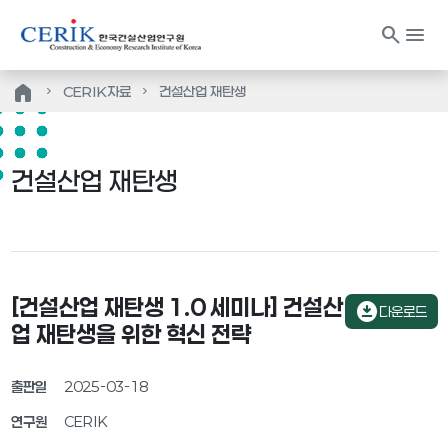
search
menu
home
CERIK자료
건설산업 재탄생
건설산업 재탄생
[건설산업 재탄생 1.0 세미나] 건설산
download_for_offline
다운로드
업 재탄생을 위한 혁신 전략
출판일
2025-03-18
연구원
CERIK