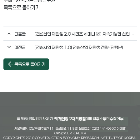
목록으로 돌아가기
다음글
[건설산업 재탄생 2.0 시리즈 세미나 ➁] 지속가능한 산업 혁신과 AI 시대 대전환
이전글
[건설사업 재탄생 1.0] 건설산업 재탄생 전략 (단행본)
arrow_back
목록으로 돌아가기
국세청(공익위반사항 관리)
개인정보처리방침
이메일주소무단수집거부
서울특별시 강남구 언주로 711 (건설회관 11,9층) 문의전화: 02)3441-0600 이메일:
OKS@CERIK.RE.KR
COPYRIGHTS 2010 CONSTRUCTION ECONOMY RESEARCH INSTITUTE OF KOREA.