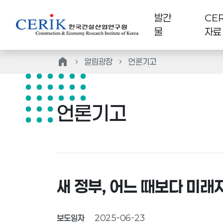
발간
CER
물
자료
home
알림광장
언론기고
언론기고
새 정부, 어느 때보다 미
보도일자
2025-06-23