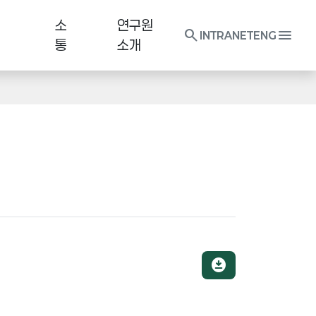
소
연구원
search
menu
INTRANET
ENG
통
소개
download_for_offline