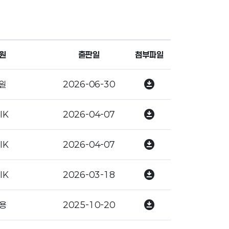
원
출판일
첨부파일
download_for_offline
일
2026-06-30
download_for_offline
IK
2026-04-07
download_for_offline
IK
2026-04-07
download_for_offline
IK
2026-03-18
download_for_offline
용
2025-10-20