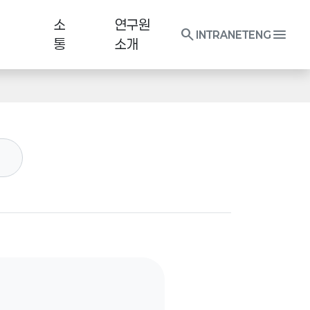
소
연구원
search
menu
INTRANET
ENG
통
소개