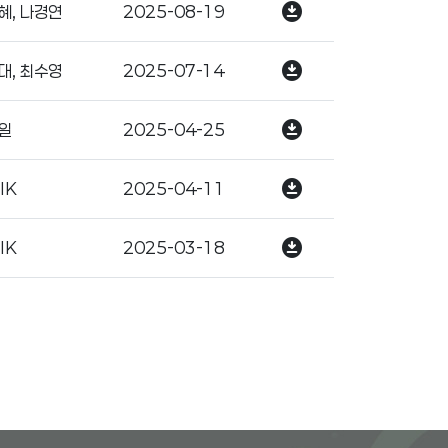
download_for_offline
혜, 나경연
2025-08-19
download_for_offline
대, 최수영
2025-07-14
download_for_offline
일
2025-04-25
download_for_offline
IK
2025-04-11
download_for_offline
IK
2025-03-18