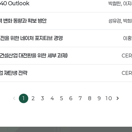
40 Outlook
박철한, 이지
 변화 동향과 확보 방안
성유경, 박희
전을 위한 네이처 포지티브 경영
이홍
 건설산업 대전환을 위한 세부 과제)
CER
업 재탄생 전략
CER
chevron_left
chevron_right
1
2
3
4
5
6
7
8
9
10