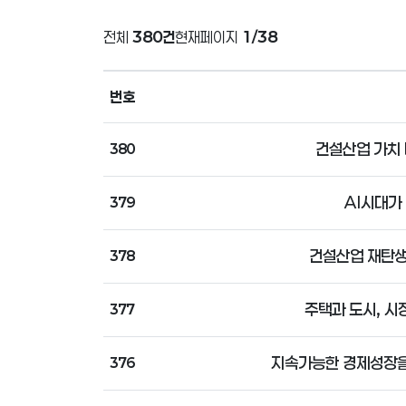
전체
380건
현재페이지
1/38
번호
건설산업 가치
380
AI시대가
379
건설산업 재탄생(R
378
주택과 도시, 시
377
지속가능한 경제성장을
376