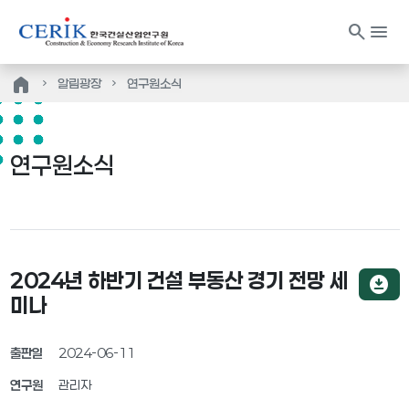
search
menu
home
알림광장
연구원소식
연구원소식
2024년 하반기 건설 부동산 경기 전망 세
download_for_offline
미나
출판일
2024-06-11
연구원
관리자