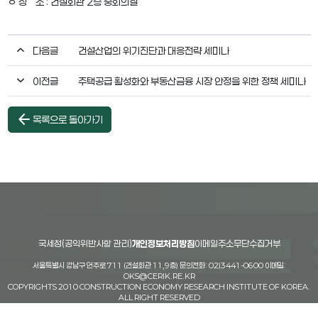
ㅇ 장 소 : 건설회관 2층 중회의실
다음글
건설산업의 위기진단과 대응전략 세미나
이전글
주택공급 활성화와 부동산금융 시장 안정을 위한 정책 세미나
arrow_back
목록으로 돌아가기
국세청(공익위반사항 관리)
개인정보처리방침
이메일주소무단수집거부
서울특별시 강남구 언주로 711 (건설회관 11,9층) 문의전화: 02)3441-0600 이메일:
OKS@CERIK.RE.KR
COPYRIGHTS 2010 CONSTRUCTION ECONOMY RESEARCH INSTITUTE OF KOREA.
ALL RIGHT RESERVED