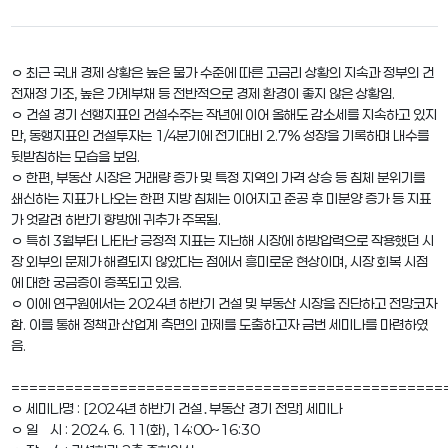
ㅇ 최근 국내 경제 상황은 높은 물가 수준에 따른 고금리 상황의 지속과 정부의 건
전재정 기조, 높은 가계부채 등 전반적으로 경제 환경이 좋지 않은 상황임.
ㅇ 건설 경기 선행지표인 건설수주는 작년에 이어 올해도 감소세를 지속하고 있지
만, 동행지표인 건설투자는 1/4분기에 전기대비 2.7% 성장을 기록하며 내수를
뒷받침하는 모습을 보임.
ㅇ 한편, 부동산 시장은 거래량 증가 및 특정 지역의 가격 상승 등 침체 분위기를
쇄신하는 지표가 나오는 한편 지방 침체는 이어지고 준공 후 미분양 증가 등 지표
가 엇갈려 하반기 향방에 귀추가 주목됨.
ㅇ 특히 3월부터 나타난 긍정적 지표는 지난해 시장에 하방압력으로 작용했던 시
장 외부의 문제가 해결되지 않았다는 점에서 흥미로운 현상이며, 시장 회복 시점
에 대한 궁금증이 증폭되고 있음.
ㅇ 이에 연구원에서는 2024년 하반기 건설 및 부동산 시장을 진단하고 전망코자
함. 이를 통해 정책과 산업계 측면의 과제를 도출하고자 금번 세미나를 마련하였
음.
================================================
ㅇ 세미나명 : [2024년 하반기 건설․부동산 경기 전망] 세미나
ㅇ 일 시 : 2024. 6. 11(화), 14:00~16:30