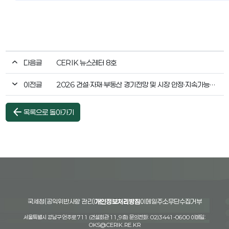
다음글
CERIK 뉴스레터 8호
이전글
2026 건설·자재·부동산 경기전망 및 시장 안정·지속가능성 확보 세미나
arrow_back
목록으로 돌아가기
국세청(공익위반사항 관리)
개인정보처리방침
이메일주소무단수집거부
서울특별시 강남구 언주로 711 (건설회관 11,9층) 문의전화: 02)3441-0600 이메일:
OKS@CERIK.RE.KR