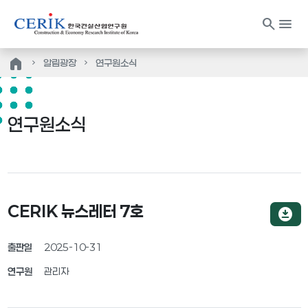
search
menu
home
알림광장
연구원소식
연구원소식
CERIK 뉴스레터 7호
download_for_offline
출판일
2025-10-31
연구원
관리자