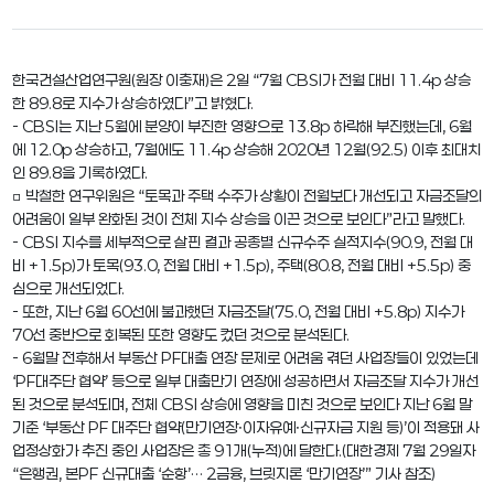
한국건설산업연구원(원장 이충재)은 2일 “7월 CBSI가 전월 대비 11.4p 상승
한 89.8로 지수가 상승하였다”고 밝혔다.
- CBSI는 지난 5월에 분양이 부진한 영향으로 13.8p 하락해 부진했는데, 6월
에 12.0p 상승하고, 7월에도 11.4p 상승해 2020년 12월(92.5) 이후 최대치
인 89.8을 기록하였다.
□ 박철한 연구위원은 “토목과 주택 수주가 상황이 전월보다 개선되고 자금조달의
어려움이 일부 완화된 것이 전체 지수 상승을 이끈 것으로 보인다”라고 말했다.
- CBSI 지수를 세부적으로 살핀 결과 공종별 신규수주 실적지수(90.9, 전월 대
비 +1.5p)가 토목(93.0, 전월 대비 +1.5p), 주택(80.8, 전월 대비 +5.5p) 중
심으로 개선되었다.
- 또한, 지난 6월 60선에 불과했던 자금조달(75.0, 전월 대비 +5.8p) 지수가
70선 중반으로 회복된 또한 영향도 컸던 것으로 분석된다.
- 6월말 전후해서 부동산 PF대출 연장 문제로 어려움 겪던 사업장들이 있었는데
‘PF대주단 협약’ 등으로 일부 대출만기 연장에 성공하면서 자금조달 지수가 개선
된 것으로 분석되며, 전체 CBSI 상승에 영향을 미친 것으로 보인다 지난 6월 말
기준 ‘부동산 PF 대주단 협약(만기연장ㆍ이자유예ㆍ신규자금 지원 등)’이 적용돼 사
업정상화가 추진 중인 사업장은 총 91개(누적)에 달한다.(대한경제 7월 29일자
“은행권, 본PF 신규대출 ‘순항’… 2금융, 브릿지론 ‘만기연장’” 기사 참조)