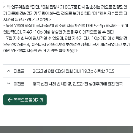
.
□ 박 연구위원은 “다만, “8월 전망치가 80.7로 다시 감소하는 것으로 전망되었
기 때문에 건설경기가 뚜렷이 회복될 것으로 보기 어렵다”며 “향후 지수를 좀 더
지켜볼 필요가 있다”고 밝혔다.
- 통상 7월에 하절기 공사물량이 감소해 지수가 전월 대비 5~6p 하락하는 것이
일반적인데, 지수가 10p 이상 상승한 것은 매우 이례적으로 볼 수 있다.
- 7월 지수 회복이 일시적일 수 있으며, 8월 지수가 다시 10p 가까이 하락할 것
으로 전망되는데, 아직까지 건설경기의 부정적인 상황이 크게 개선되었다고 보기
어려운바 향후 지수를 좀 더 지켜볼 필요가 있다.
다음글
2023년 8월 CBSI 전월 대비 19.3p 하락한 70.5
이전글
영국 선진 사례 벤치마킹, 인프라 전 생애주기에 걸친 한국형 거버넌스 고도화와 이를 종합 관리할 부처 신설 필요
arrow_back
목록으로 돌아가기