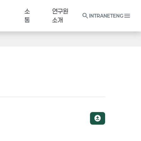
소
연구원
search
menu
INTRANET
ENG
통
소개
download_for_offline