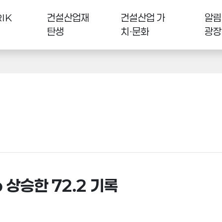
IK
건설산업재
건설산업 가
알림
탄생
치·문화
광장
p 상승한 72.2 기록