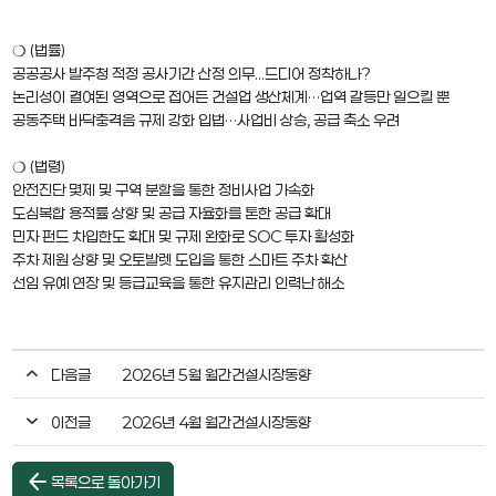
❍ (법률)
공공공사 발주청 적정 공사기간 산정 의무...드디어 정착하나?
논리성이 결여된 영역으로 접어든 건설업 생산체계…업역 갈등만 일으킬 뿐
공동주택 바닥충격음 규제 강화 입법…사업비 상승, 공급 축소 우려
❍ (법령)
안전진단 몇제 및 구역 분할을 통한 정비사업 가속화
도심복합 용적률 상향 및 공급 자율화를 톤한 공급 확대
민자 펀드 차입한도 확대 및 규제 완화로 SOC 투자 활성화
주차 제원 상향 및 오토발렛 도입을 통한 스마트 주차 확산
선임 유예 연장 및 등급교육을 통한 유지관리 인력난 해소
다음글
2026년 5월 월간건설시장동향
이전글
2026년 4월 월간건설시장동향
arrow_back
목록으로 돌아가기