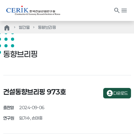
search
menu
home
발간물
동향브리핑
동향브리핑
건설동향브리핑 973호
download_for_offline
다운로드
출판일
2024-09-06
연구원
임기수, 손태홍