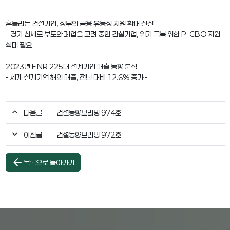
흔들리는 건설기업, 정부의 금융 유동성 지원 확대 절실
- 경기 침체로 부도와 폐업을 고려 중인 건설기업, 위기 극복 위한 P-CBO 지원
확대 필요 -
2023년 ENR 225대 설계기업 매출 동향 분석
- 세계 설계기업 해외 매출, 전년 대비 12.6% 증가 -
다음글
건설동향브리핑 974호
이전글
건설동향브리핑 972호
arrow_back
목록으로 돌아가기