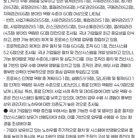
로 다수의 수행 경험을 보유하고 있는 설계관리(61점), 시공관리(63점), 원가관
리(63점), 공정관리(61점), 품질관리(66점), HSE관리(66점), 구매관리(62점),
자재관리(66점) 분야의 역량 수준이 60점 이상으로 나타남.
- 반면, 사업기획관리(55점), 시운전관리(55점), 통합관리(51점), 범위관리(57
점), 사업정보관리(51점), 리스크관리(50점), 의사소통관리(50점), 클레임관리
(43점) 분야의 역량은 60점 미만으로 조사됨. 국내 기업들은 최근 중요성을 인식
하고, 관련 기능 분야의 체계 및 프로세스 단계별 업무를 정립하고 있음.
- 프로젝트관리 체계의 경우 절차 및 지침 60.6점, 조직 60.1점, 전산시스템
52.6점으로 조사됨. 국내 기업들은 절차 및 전산시스템을 개발·보유하고 있으나,
기능 분야별로 개발 수준이나 범위 및 심도가 다름. 이는 조직의 절차 및 전산시스
템 기반의 업무 수행 여부에 영향을 미치고 있음. 조직의 경우, 해외 사업 경험이
풍부한 인력이 반복적으로 현장 중심 업무에 투입되고 있음.
- 프로세스 단계별 역량 중 계획(60.1점), 실행(59.9점), 모니터링 및 통제(60.1
점) 단계의 역량은 유사한 수준으로 나타났으나, 종료 단계의 역량은 44.9점으로
낮게 나타남. 특히, 종료 단계의 사업 사례 축적 및 데이터화에 대한 낮은 역량 수
준은 전산시스템의 활용도를 낮추고 있으며, 여전히 업무 수행 시 경험이 풍부한
상위 관리자의 노하우에 대한 의존도가 높은 것으로 조사됨.
● 국내 기업들의 역량 증진을 위해서는 활용 가능한 수준 및 범위의 표준 절차와
전산시스템의 보유가 선행되어야 하며, 이를 기반으로 업무를 수행할 수 있는 환
경을 조성해야 함.
- 기업이 보유하고 있는 노하우를 주기적으로 절차 및 시스템에 반영함으로써 품
질을 높임과 동시에, 본사 차원의 업무 지원을 위한 조직의 구성 및 역량 증진이 필