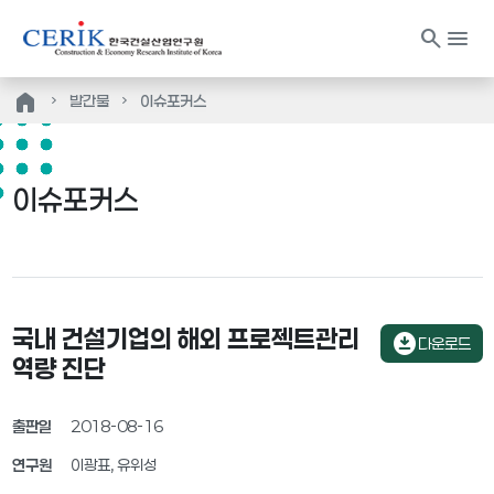
search
menu
home
발간물
이슈포커스
이슈포커스
국내 건설기업의 해외 프로젝트관리
download_for_offline
다운로드
역량 진단
출판일
2018-08-16
연구원
이광표, 유위성