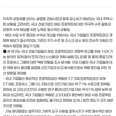
지속적 성장세를 보이는 글로벌 건설시장과 향후 감소세가 예상되는 국내 주택시
장 상황을 고려하면, 국내 건설기업의 해외 프로젝트에 대한 적극적 수주 활동과
안정적 수익 확보를 위한 노력은 필수적인 상황임.
- 해외 사업 수주 증대와 수익성 개선을 위해서는 국내 기업들의 프로젝트관리 경
쟁력 확보가 필수적이며, 기존의 저가 수주 및 리스크 감수 등의 전사적 차원의 전
략에서 탈피할 필요가 있음.
● 본 연구는 국내 건설기업들의 해외 프로젝트관리 경쟁력 제고를 위해 16개 기
능 분야의 체계(절차/조직/전산시스템)와 계획/실행/모니터링 및 통제/종료 단계
의 프로세스 그룹에 대한 역량 현황을 조사·분석함. 이와 더불어 국내 기업들에 대
한 역량 분석 결과를 글로벌 선진기업과 비교·분석함으로써 역량 증진을 위한 개
선 방향을 제언함.
- 국내 기업들의 평균적인 프로젝트관리 역량은 57.3점(프로젝트관리 체계
57.8점, 프로세스 그룹 56.3점)으로 선진기업 대비 약 71% 수준으로 파악됨.
장현승 외 2인(2007)이 수행한 연구 결과(선진기업 대비 약 81% 업무 능력 보
유)와 비교하면, 국내 기업들의 역량은 2000년대 중반부터 해외 사업 프로젝트
관리의 중요성을 강조해 왔음에도 불구하고 정체돼 있거나 발전 정도가 크지 않은
것으로 이해됨.
- 기능 분야별로는 발주자의 기본적 요구 사항을 충족시키기 위한 필수적인 분야