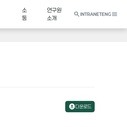
소
연구원
search
menu
INTRANET
ENG
통
소개
download_for_offline
다운로드