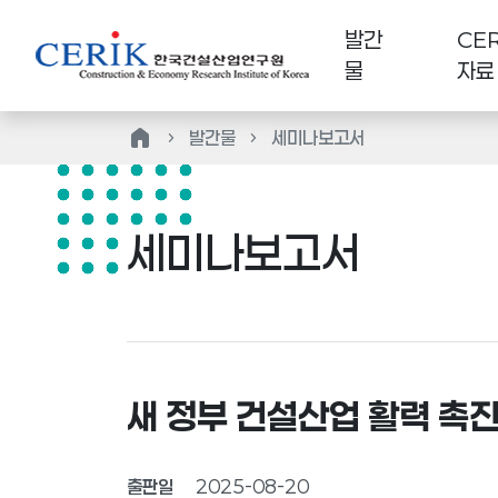
발간
CER
물
자료
home
발간물
세미나보고서
세미나보고서
새 정부 건설산업 활력 촉진
출판일
2025-08-20