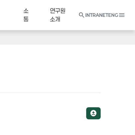
소
연구원
search
menu
INTRANET
ENG
통
소개
download_for_offline