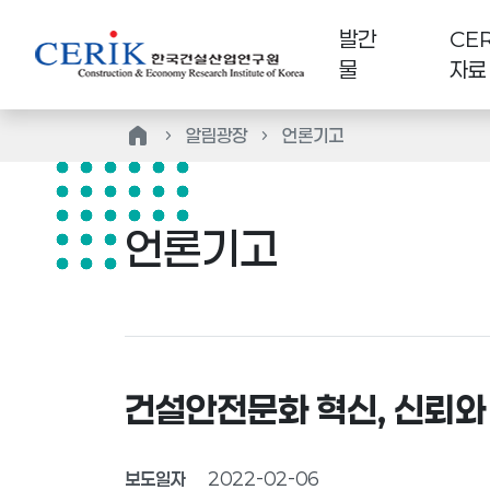
발간
CER
물
자료
home
알림광장
언론기고
언론기고
건설안전문화 혁신, 신뢰와
보도일자
2022-02-06