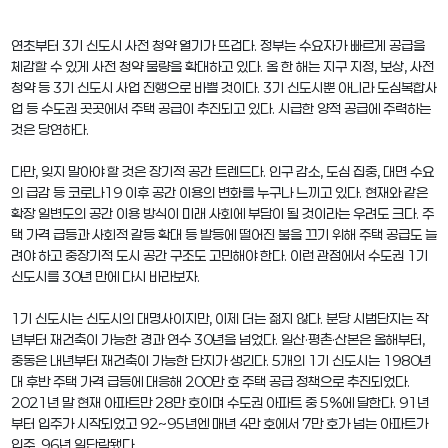
연초부터 3기 신도시 사전 청약 열기가 뜨겁다. 정부는 수요자가 빠르게 공급을
체감할 수 있게 사전 청약 물량을 확대하고 있다. 올 한 해는 지구 지정, 보상, 사전
청약 등 3기 신도시 사업 진행으로 바쁠 것이다. 3기 신도시뿐 아니라 도심복합사
업 등 수도권 곳곳에서 주택 공급이 추진되고 있다. 시급한 양적 공급에 주력하는
것은 당연하다.
다만, 잊지 말아야 할 것은 장기적 공간 트렌드다. 인구 감소, 도심 집중, 대면 수요
의 급감 등 코로나19 이후 공간 이용의 변화를 누구나 느끼고 있다. 현재와 같은
확장 일변도의 공간 이용 방식이 미래 사회에 부담이 될 것이라는 우려도 크다. 주
택 가격 급등과 사회적 갈등 확대 등 발등에 떨어진 불을 끄기 위해 주택 공급도 늘
려야 하고 중장기적 도시 공간 구조도 고민해야 한다. 이런 관점에서 수도권 1기
신도시를 30년 만에 다시 바라보자.
1기 신도시는 신도시의 대명사이지만, 이제 더는 젊지 않다. 분당 시범단지는 작
년부터 재건축이 가능한 경과 연수 30년을 넘었다. 일산·평촌·산본은 올해부터,
중동은 내년부터 재건축이 가능한 단지가 생긴다. 5개의 1기 신도시는 1980년
대 후반 주택 가격 급등에 대응해 200만 호 주택 공급 정책으로 추진되었다.
2021년 말 현재 아파트만 28만 호이며 수도권 아파트 중 5%에 달한다. 91년
부터 입주가 시작되었고 92~95년엔 매년 4만 호에서 7만 호가 넘는 아파트가
입주, 96년 일단락됐다.