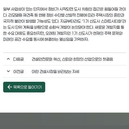
일부 사업성이 있는 단지에서 정비가 시작되면 도시 차원의 접근은 힘들어질 것이
다. 리모델링·재건축 등 현행 정비 수단별 산발적 진행에 따라 주택시장의 혼란과
국지적 불안이 발생할 가능성도 있다. 지금부터라도 ‘1기 신도시 스마트시티화’라
는 도시 단위 계획을 바탕으로 순환식 개발이 논의돼야 한다. 새로운 개발지를 통
한 수요 대응도 중요하지만, 오래된 개발지인 1기 신도시가 현재의 주택 문제와
미래의 공간 수요를 동시에 해결하는 열쇠임을 기억하자.
다음글
건설안전문화 혁신, 신뢰와 희망의 산업으로의 첫걸음
이전글
이란 건설시장을 바라보는 자세
arrow_back
목록으로 돌아가기