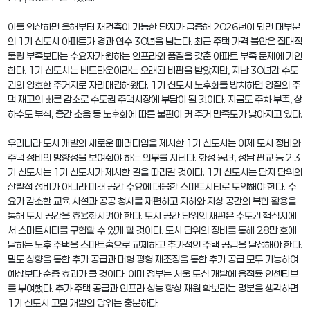
이를 역산하면 올해부터 재건축이 가능한 단지가 급증해 2026년이 되면 대부분
의 1기 신도시 아파트가 경과 연수 30년을 넘는다. 최근 주택 가격 불안은 절대적
물량 부족보다는 수요자가 원하는 인프라와 품질을 갖춘 아파트 부족 문제에 기인
한다. 1기 신도시는 베드타운이라는 오래된 비판을 받았지만, 지난 30년간 수도
권의 양호한 주거지로 자리매김해왔다. 1기 신도시 노후화를 방치하면 양질의 주
택 재고의 빠른 감소로 수도권 주택시장에 부담이 될 것이다. 지금도 주차 부족, 상
하수도 부식, 층간 소음 등 노후화에 따른 불편이 커 주거 만족도가 낮아지고 있다.
우리나라 도시 개발의 새로운 패러다임을 제시한 1기 신도시는 이제 도시 정비와
주택 정비의 방향성을 보여줘야 하는 의무를 지닌다. 화성 동탄, 성남 판교 등 2·3
기 신도시는 1기 신도시가 제시한 길을 따라갈 것이다. 1기 신도시는 단지 단위의
산발적 정비가 아니라 미래 공간 수요에 대응한 스마트시티로 도약해야 한다. 수
요가 감소한 교육 시설과 공공 청사를 재편하고 지하와 지상 공간의 복합 활용을
통해 도시 공간을 효율화시켜야 한다. 도시 공간 단위의 재편은 수도권 핵심지에
서 스마트시티를 구현할 수 있게 할 것이다. 도시 단위의 정비를 통해 28만 호에
달하는 노후 주택을 스마트홈으로 교체하고 추가적인 주택 공급을 달성해야 한다.
밀도 상향을 통한 추가 공급과 대형 평형 재조정을 통한 추가 공급 모두 가능하여
예상보다 순증 효과가 클 것이다. 이미 정부는 서울 도심 개발에 용적률 인센티브
를 부여했다. 추가 주택 공급과 인프라 성능 향상 재원 확보라는 명분을 생각하면
1기 신도시 고밀 개발의 당위는 충분하다.