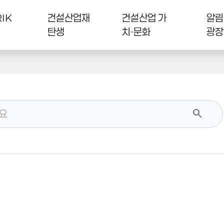
IK
건설산업재
건설산업 가
알림
탄생
치·문화
광장
search