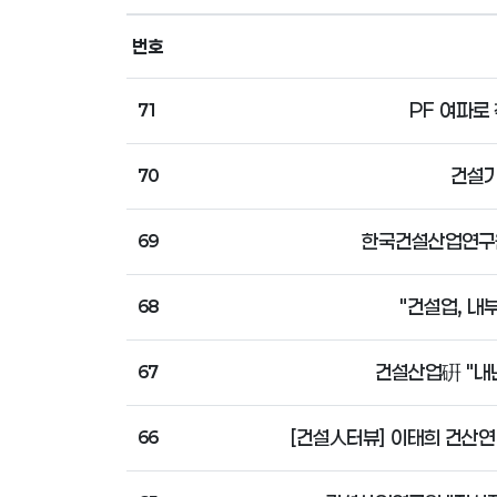
번호
PF 여파로
71
건설기
70
한국건설산업연구원
69
"건설업, 내
68
건설산업硏 "내년
67
[건설人터뷰] 이태희 건산연
66