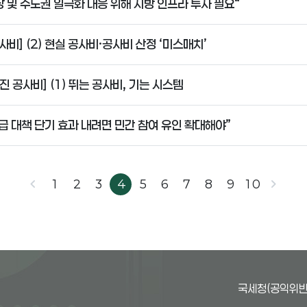
 및 수도권 일극화 대응 위해 지방 인프라 투자 필요“
사비] (2) 현실 공사비·공사비 산정 ‘미스매치’
진 공사비] (1) 뛰는 공사비, 기는 시스템
급 대책 단기 효과 내려면 민간 참여 유인 확대해야”
chevron_left
chevron_right
1
2
3
4
5
6
7
8
9
10
국세청(공익위반