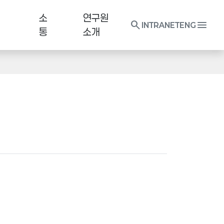
소
연구원
search
menu
INTRANET
ENG
통
소개