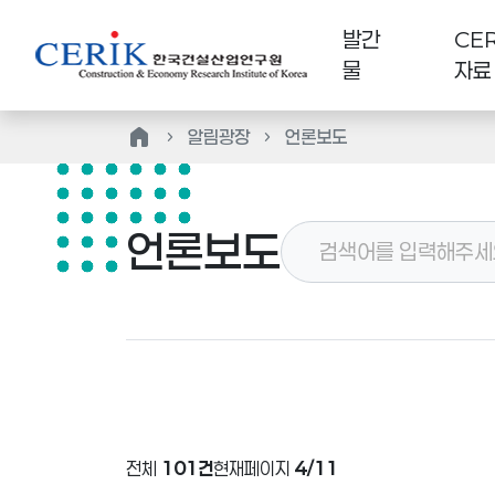
발간
CER
물
자료
home
알림광장
언론보도
언론보도
전체
101건
현재페이지
4/11