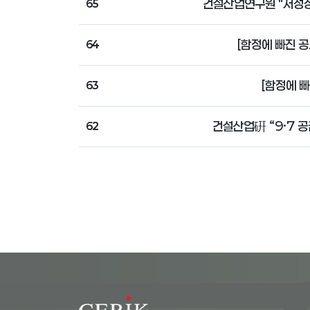
건설산업연구원 "저성장
65
[함정에 빠진 공
64
[함정에 빠
63
건설산업硏 “9·7 공
62