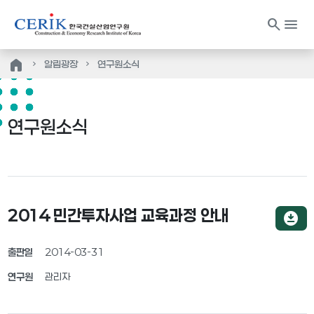
search
menu
home
알림광장
연구원소식
연구원소식
2014 민간투자사업 교육과정 안내
download_for_offline
출판일
2014-03-31
연구원
관리자