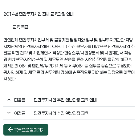
2014년 민간투자사업 전체 교육과정 안내
-----교육 목표----
건설업체 민간투자사업부서 및 금융기관 담당자와 정부 및 정부투자기관과 지방
자치단체의 민간투자사업(BTO/BTL) 추진 실무자를 대상으로 민간투자사업 추
진을 위한 전략 및 사업제안서 작성과 협상실무/사업성분석 및 사업제안서 작성
과 협상실무/사업성분석 및 재무모델 실습을 통해 사업추진역량을 강화 하고 회
계처리의 이해 및 법인세/부가가치세 등 세무이해 등 실무를 중심으로 구성되어
귀사의 회계 및 세무 관리 실무역량 강화에 실질적으로 기여하는 과정으로 이루어
져 있다
다음글
민간투자사업 추진 일반과정 교육 안내
이전글
민간투자사업 추진 일반과정 교육
arrow_back
목록으로 돌아가기