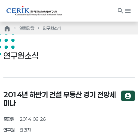
search
menu
home
알림광장
연구원소식
연구원소식
2014년 하반기 건설 부동산 경기 전망세
download_for_offline
미나
출판일
2014-06-26
연구원
관리자