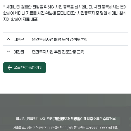
* 세미나의 원활한 진행을 위하여 사전 등록을 실시합니다. 사전 등록하시는 분에
한하여 세미나 자료를 사전 확보해 드립니다(단, 사전등록자 중 당일 세미나 참석
자에 한하여 자료 배포).
다음글
민간투자사업 해법 모색 정책토론회
이전글
민간투자사업 추진 전문과정 교육
arrow_back
목록으로 돌아가기
국세청(공익위반사항 관리)
개인정보처리방침
이메일주소무단수집거부
서울특별시 강남구 언주로 711 (건설회관 11,9층) 문의전화: 02)3441-0600 이메일: