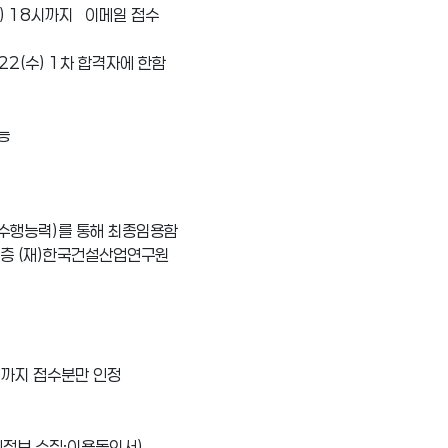
 10(금) 18시까지 이메일 접수
 2. 22(수) 1차 합격자에 한함
능
구수행능력)를 통해 최종임용함
11층 (재)한국건설산업연구원
 18시까지 접수분만 인정
인정보 수집·이용동의서)