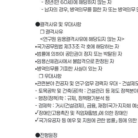
- 정년(만 60세)에 해당하지 않는 자
- 남자의 경우, 병역의무를 필한 자 또는 병역의무
●결격사유 및 우대사항
❐ 결격사유
<연구원 임용결격사유에 해당되지 않는 자>
▪국가공무원법 제33조 각 호에 해당하는 자
▪법률에 의하여 공민권이 정지 또는 박탈된 자
▪임용신체검사에서 불합격으로 판정된 자
▪병역의무를 기피한 사실이 있는 자
❐ 우대사항
▪관련분야 전공자 및 연구·업무 경력자 우대 - 건설제
- 토목공학 및 건축(공)학 : 건설관리 등 제도 정책분야 
- 행정(정책)학 : 규제, 정책평가분석 등
- 경제학 : 거시(건설경제), 금융, 재정(국가·지자체 예
▪「장애인고용촉진 및 직업재활법」에 의한 장애인
▪「국가유공자 등 예우 및 지원에 관한 법률」 등에 의
●전형일정