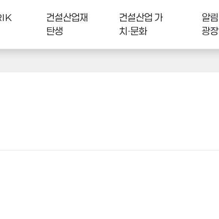
IK
건설산업재
건설산업 가
알림
탄생
치·문화
광장