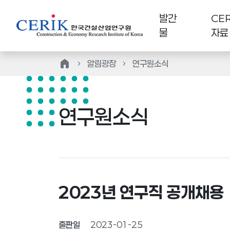
발간
CER
물
자료
home
알림광장
연구원소식
연구원소식
2023년 연구직 공개채용
출판일
2023-01-25