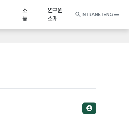
소
연구원
search
menu
INTRANET
ENG
통
소개
download_for_offline