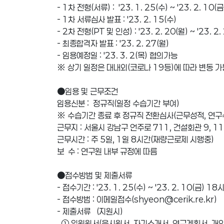
- 1차 전형(서류) : ′23. 1. 25(수) ~ ′23. 2.
- 1차 서류심사 발표 : ′23. 2. 15(수)
- 2차 전형(PT 및 인성) : ′23. 2. 20(월) ~ ′23.
- 최종합격자 발표 : ′23. 2. 27(월)
- 임용예정일 : ′23. 3. 2(목) 협의가능
※ 상기 일정은 대내외(코로나 19등)에 따라 변동 가
●임용 및 근무조건
임용신분 : 정규직(일정 수습기간 부여)
※ 수습기간 종료 후 정규직 전환심사(근무성적, 연
근무지 : 서울시 강남구 언주로 711, 건설회관 9, 
근무시간 : 주 5일, 1일 8시간(재량근로제 시행중)
보 수 : 연구원 내부 규정에 따름
●접수방법 및 제출서류
- 접수기간 : ′23. 1. 25(수) ~ ′23. 2. 10(금)
- 접수방법 : 이메일접수(shyeon@cerik.re.kr)
- 제출서류 (지원시)
① 입원원서(응시원서, 자기소개서, 연구계획서, 개