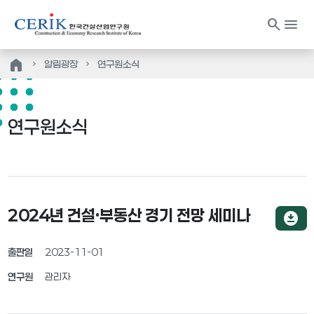
search
menu
home
알림광장
연구원소식
연구원소식
2024년 건설·부동산 경기 전망 세미나
download_for_offline
출판일
2023-11-01
연구원
관리자