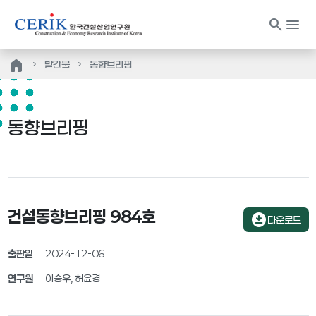
search
menu
home
발간물
동향브리핑
동향브리핑
건설동향브리핑 984호
download_for_offline
다운로드
출판일
2024-12-06
연구원
이승우, 허윤경