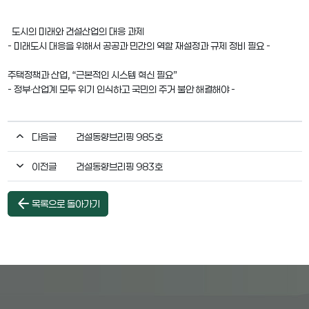
도시의 미래와 건설산업의 대응 과제
- 미래도시 대응을 위해서 공공과 민간의 역할 재설정과 규제 정비 필요 -
주택정책과 산업, “근본적인 시스템 혁신 필요”
- 정부·산업계 모두 위기 인식하고 국민의 주거 불안 해결해야 -
다음글
건설동향브리핑 985호
이전글
건설동향브리핑 983호
arrow_back
목록으로 돌아가기