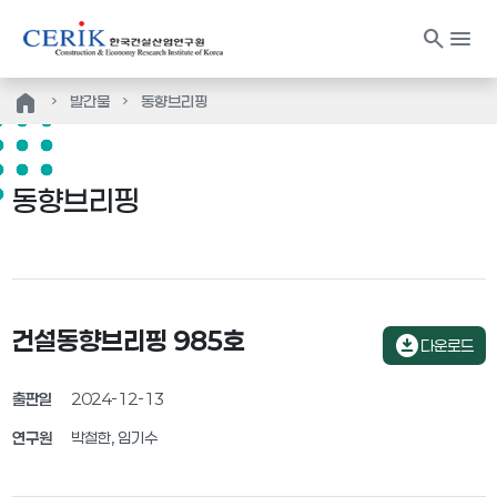
search
menu
home
발간물
동향브리핑
동향브리핑
건설동향브리핑 985호
download_for_offline
다운로드
출판일
2024-12-13
연구원
박철한, 임기수