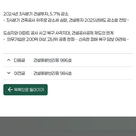
2024년 3/4분기 건설투자, 5.7% 감소
- 3/4분기 건축공사 위주로 감소세 심화, 건설투자 2025년에도 감소할 전망 -
도심지와 아파트 공사 사고 복구 사각지대, 건설공사공제 제도의 한계
- 의무가입은 200억 이상 고난위 공종 한정… 신속한 피해 복구 담보 어려워 -
다음글
건설동향브리핑 986호
이전글
건설동향브리핑 984호
arrow_back
목록으로 돌아가기