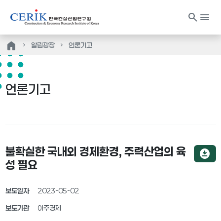
search
menu
home
알림광장
언론기고
언론기고
불확실한 국내외 경제환경, 주력산업의 육
download_for_offline
성 필요
보도일자
2023-05-02
보도기관
아주경제