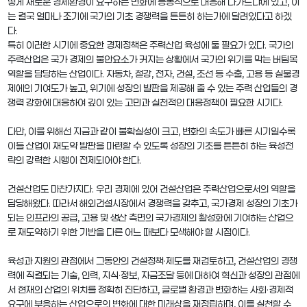
떻게 새로운 경제환경이 요구하는 변화에 능동적으로 대응해 나가느냐에 있고, 이
는 결국 얼마나 조기에 국가의 기초 경쟁력을 튼튼히 하는가에 달려있다고 하겠
다.
특히 이러한 시기에 중요한 경제정책은 주력산업 육성에 둘 필요가 있다. 국가의
주력산업은 국가 경제의 불안요소가 커지는 상황에서 국가의 위기를 막는 버팀목
역할을 담당하는 산업이다. 자동차, 철강, 전자, 건설, 조선 등 수출, 고용 등 실물경
제에의 기여도가 높고, 위기에 성장의 발판을 제공해 줄 수 있는 주력 산업들의 경
쟁력 강화에 대응하여 깊이 있는 고민과 실천적인 대응정책이 필요한 시기다.
다만, 이를 위해선 지금과 같이 불확실성이 크고, 변화의 속도가 빠른 시기일수록
이들 산업이 재도약 발판을 마련할 수 있도록 성장의 기초를 튼튼히 하는 육성전
략의 강력한 시행이 전제되어야 한다.
건설산업도 마찬가지다. 우리 경제에 있어 건설산업은 주력산업으로서의 역할을
담당해왔다. 따라서 해외건설시장에서 경쟁력을 갖추고, 국가경제 성장의 기초가
되는 인프라의 공급, 고용 및 생산 측면의 국가경제의 활성화에 기여하는 산업으
로 재도약하기 위한 기반을 다른 어느 때보다 모색해야 할 시점이다.
육성과 지원의 관점에서 그동안의 건설정책·제도를 재검토하고, 건설산업의 경쟁
력에 직결되는 기술, 인력, 지식·정보, 자금조달 등에 대하여 혁신과 성장의 관점에
서 현재의 산업의 위치를 정확히 진단하고, 글로벌 환경과 변화하는 사회·경제적
요구에 부응하는 산업으로의 변화에 대한 미래상을 재정립하며, 이를 실천할 수