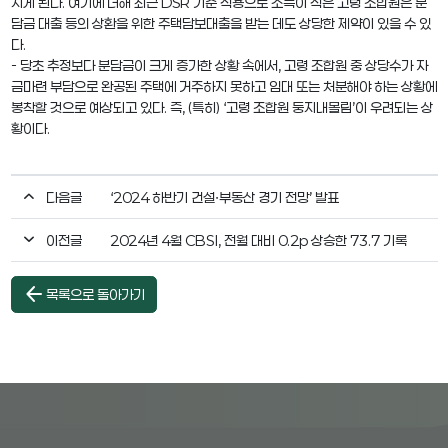
지게 된다. 여기에 더해 최근 DSR 기준 적용으로 소득이 적은 고령 조합원은 분
담금 대출 등의 상환을 위한 주택담보대출을 받는 데도 상당한 제약이 있을 수 있
다.
- 당초 추정보다 분담금이 크게 증가한 상황 속에서, 고령 조합원 중 상당수가 자
금마련 부담으로 완공된 주택에 거주하지 못하고 임대 또는 처분해야 하는 상황에
봉착할 것으로 예상되고 있다. 즉, (특히) ‘고령 조합원 둥지내몰림’이 우려되는 상
황이다.
다음글
‘2024 하반기 건설∙부동산 경기 전망’ 발표
이전글
2024년 4월 CBSI, 전월 대비 0.2p 상승한 73.7 기록
arrow_back
목록으로 돌아가기