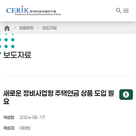
search
menu
home
알림광장
보도자료
보도자료
새로운 정비사업형 주택연금 상품 도입 필
download_for_offline
요
작성일
2024-05-17
작성자
이태희