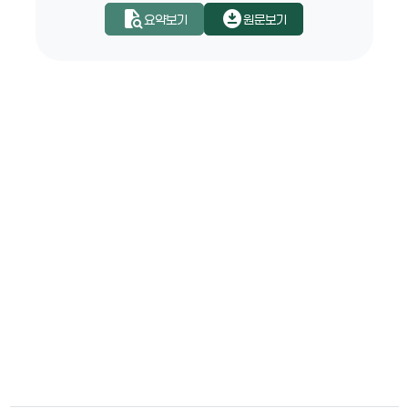
document_search
download_for_offline
요약보기
원문보기