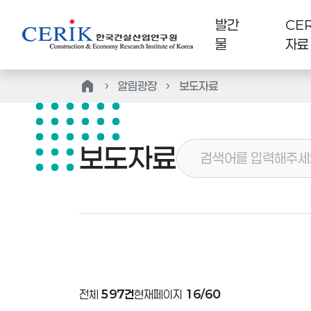
발간
CER
물
자료
home
알림광장
보도자료
보도자료
전체
597건
현재페이지
16/60