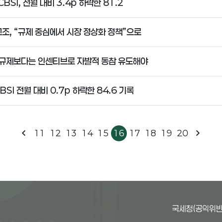
CBSI, 전월 대비 3.4p 하락한 81.2
조, “규제 중심에서 시장 정상화 정책”으로
 규제보다는 인센티브로 자발적 동참 유도해야
BSI 전월 대비 0.7p 하락한 84.6 기록
chevron_left
chevron_right
11
12
13
14
15
16
17
18
19
20
국세청(공익위반