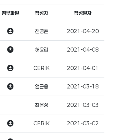
첨부파일
작성자
작성일자
download_for_offline
전영준
2021-04-20
download_for_offline
허윤경
2021-04-08
download_for_offline
CERIK
2021-04-01
download_for_offline
엄근용
2021-03-18
최은정
2021-03-03
download_for_offline
CERIK
2021-03-02