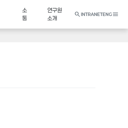
소
연구원
search
menu
INTRANET
ENG
통
소개