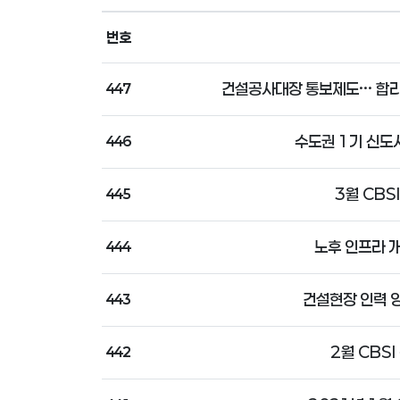
번호
건설공사대장 통보제도··· 합
447
수도권 1기 신도시
446
3월 CBSI
445
노후 인프라 
444
건설현장 인력 양
443
2월 CBSI
442