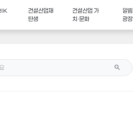
IK
건설산업재
건설산업 가
알림
탄생
치·문화
광장
search